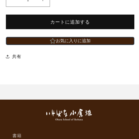
日
日
本
本
×
×
カートに追加する
バ
バ
チ
チ
カ
カ
お気に入りに追加
ン
ン
国
国
共有
交
交
樹
樹
立
立
80
80
周
周
年
年
記
記
念
念
イ
イ
ベ
ベ
ン
ン
書籍