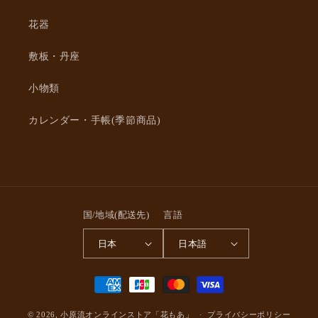
ト
ト
DVD「結
DVD「結
花器
ぶ」
ぶ」
敷板・丹座
（英
（英
語
語
小物類
字
字
幕
幕
カレンダー・手帳(季節商品)
付
付
き）
き）
の
の
数
数
量
量
を
を
国/地域(配送先)
言語
減
増
日本
日本語
ら
や
す
す
決
済
© 2026,
小原流オンラインストア「花もあ」
方
プライバシーポリシー