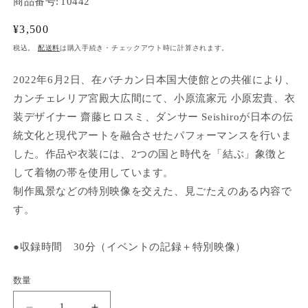
商品番号:
10442
(1)
を
開
通
¥3,500
く
常
税込。
配送料
は購入手続き・チェックアウト時に計算されます。
価
格
2022年6月2日、在バチカン日本国大使館との共催により、
カンチェレリア宮殿大広間にて、小原流家元 小原宏貴、衣
装デザイナー 齋藤ヒロスミ、ダンサー Seishiroが日本の伝
統文化と現代アートを融合させたパフォーマンスを行いま
した。作品や衣装には、2つの国と時代を「結ぶ」象徴と
して着物の帯を使用しています。
制作風景などの特別映像を交えた、見ごたえのある内容で
す。
●収録時間 30分（イベントの記録＋特別映像）
数量
数
量