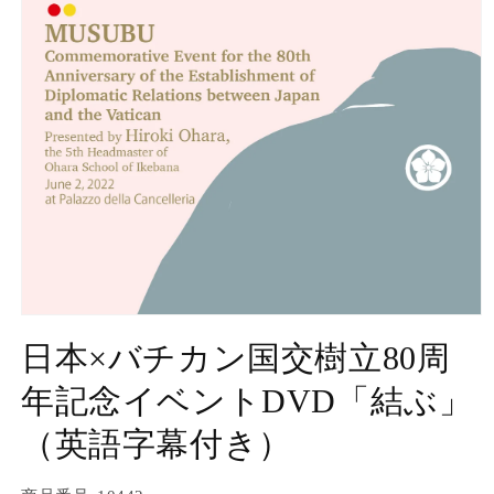
モ
ー
日本×バチカン国交樹立80周
ダ
ル
年記念イベントDVD「結ぶ」
で
メ
（英語字幕付き）
デ
ィ
ア