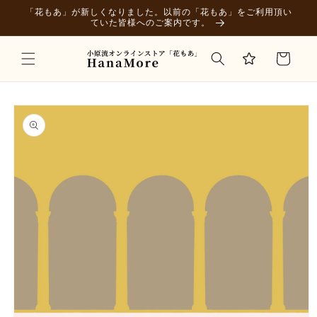
コンテ
「花もあ」が新しくなりました。以前の「花もあ」をご利用頂い
ンツに
ていた皆様へのご案内です。
進む
カ
ー
ト
商品情
報にス
キップ